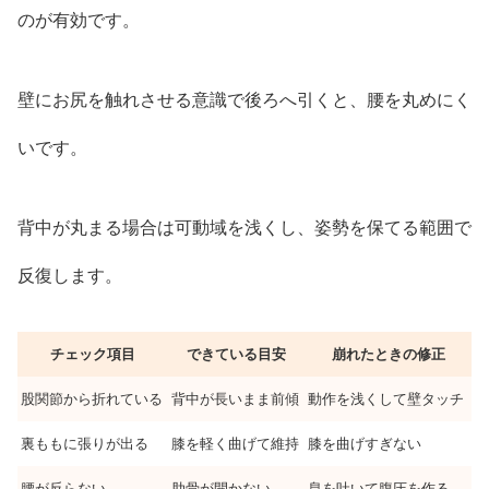
のが有効です。
壁にお尻を触れさせる意識で後ろへ引くと、腰を丸めにく
いです。
背中が丸まる場合は可動域を浅くし、姿勢を保てる範囲で
反復します。
チェック項目
できている目安
崩れたときの修正
股関節から折れている
背中が長いまま前傾
動作を浅くして壁タッチ
裏ももに張りが出る
膝を軽く曲げて維持
膝を曲げすぎない
腰が反らない
肋骨が開かない
息を吐いて腹圧を作る