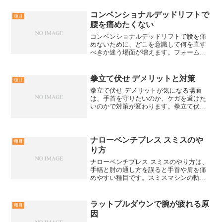
コンベンショナルデッドリフトで
種目
腰を痛めたくない
コンベンショナルデッドリフトで腰を痛
めないために、どこを意識して何を直す
べきか迷う場面が増えます。フォームの
作り方から、重量設定とエラー修正まで
を順序立てて解説します。腰を痛めない
フォームの崩れを見抜く結論は、腰に来
拳立て伏せ デメリットと対策
種目
る前に出る崩れのサインを...
拳立て伏せ デメリットが気になる場面
は、手首を守りたいのか、ケガを避けた
いのかで対策が変わります。拳立て伏せ
デメリットを放置すると、手首や拳の痛
みが長引き、通常の腕立て伏せや日常動
作にも影響が出ます。拳立て伏せで手を
痛めないための注意点結...
ナローベンチプレス スミスのや
種目
り方
ナローベンチプレス スミスのやり方は、
手幅と肘の通し方を誤ると手首や肩を痛
めやすい種目です。スミスマシンの軌道
に合わせて、狙いを上腕三頭筋へ寄せる
セットアップと動作を具体シーンで解説
します。ナローベンチプレス スミスで失
ラットプルダウンで腕が疲れる原
種目
敗しない準備結論は、...
因