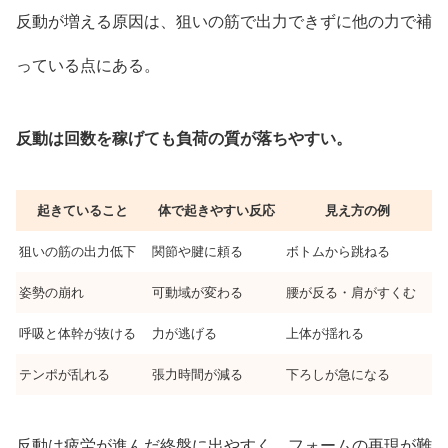
反動が増える原因は、狙いの筋で出力できずに他の力で補
っている点にある。
反動は回数を稼げても負荷の質が落ちやすい。
起きていること
体で起きやすい反応
見え方の例
狙いの筋の出力低下
関節や腱に頼る
ボトムから跳ねる
姿勢の崩れ
可動域が変わる
腰が反る・肩がすくむ
呼吸と体幹が抜ける
力が逃げる
上体が揺れる
テンポが乱れる
張力時間が減る
下ろしが急になる
反動は疲労が進んだ終盤に出やすく、フォームの再現が難