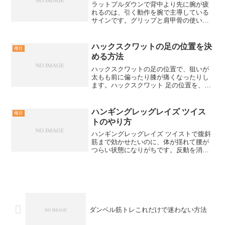
ラットプルダウンで背中より先に腕が疲
れるのは、引く動作を腕で主導している
サインです。グリップと肩甲骨の使い方
を変えるだけで、背中に負荷を集める形
が作れます。ラットプルダウンで腕が先
に疲れる原因腕が先に疲れる主因は、肘
ハックスクワットの足の位置を決
種目
を曲げる意識が強くなり、...
める方法
ハックスクワットの足の位置で、狙いが
太もも前に偏ったり膝が痛くなったりし
ます。ハックスクワット 足の位置を、目
的別に決める基準と動作中の修正ポイン
トまで解説します。足の位置で狙いがズ
レる失敗を防ぐ結論として、ハックスク
ハンギングレッグレイズ ツイス
種目
ワットは足の位置で股関...
トのやり方
ハンギングレッグレイズ ツイストで腹斜
筋まで効かせたいのに、体が揺れて腰が
つらい状態になりがちです。反動を消し
て狙いどころを変える手順と、できない
日の代替種目までハンギングレッグレイ
ズ ツイストの要点を解説します。反動を
消して腰を守る準備を...
ダンベル筋トレこれだけで迷わない方法