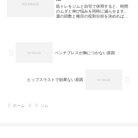
筋トレをジムと自宅で併用すると、時間
のムダと伸び悩みを同時に減らせます。
週の回数と種目の役割分担を決めれば、
忙しくても筋力と見た目を両立できま
す。ジムと自宅の併用で迷わない決め方
結論はジムは重さで自宅は回数で分ける
結論として、ジムは高重量の...
ベンチプレスが胸につかない原因
ヒップスラストで効果ない原因
ホーム
ジム