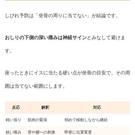
しびれ予防は「坐骨の周りに当てない」が結論です。
おしりの下側の深い痛みは神経サイン
とみなして避けま
す。
座ったときにイスに当たる硬い点が坐骨の目安で、その周
囲は当てない範囲にします。
反応
解釈
対応
鈍い張り
筋肉の緊張
弱めで移動しながら継続
鋭い痛み
骨や腱への刺激
即座に位置変更