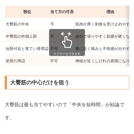
部位
当て方の可否
理由
大臀筋の中央
可
筋肉が厚く刺激を受け止めやすい
中臀筋の外側上部
可
歩行で張りやすく筋膜が硬くなり
仙骨付近と尾てい骨周辺
不可
骨に近く痛みと不快感が出やすい
スクロールできます
坐骨の周辺
不可
神経が近くしびれの原因になりや
大臀筋の中心だけを狙う
大臀筋は最も当てやすいので「中央を短時間」が結論で
す。