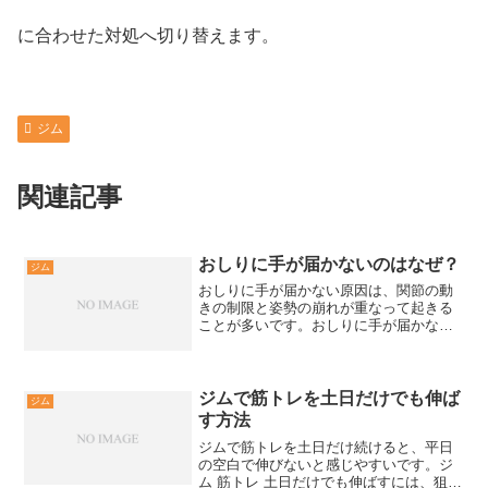
に合わせた対処へ切り替えます。
ジム
関連記事
おしりに手が届かないのはなぜ？
ジム
おしりに手が届かない原因は、関節の動
きの制限と姿勢の崩れが重なって起きる
ことが多いです。おしりに手が届かない
原因を、体の部位別に切り分けて確認で
きる内容です。おしりに手が届かない状
態を切り分けるまずは届かない動作がど
こで止まるかを分けると、...
ジムで筋トレを土日だけでも伸ば
ジム
す方法
ジムで筋トレを土日だけ続けると、平日
の空白で伸びないと感じやすいです。ジ
ム 筋トレ 土日だけでも伸ばすには、狙う