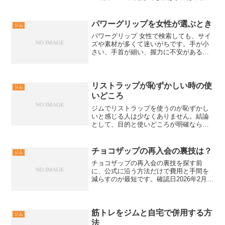
種目と回復の設計を固定し、週2回を最大
化する必要があります。土日だけ筋トレ
で伸びない原因を潰す土日だけでも伸び
パワーグリップを女性が選ぶとき
ジム
ない最大要因は、毎...
パワーグリップ 女性で検索しても、サイ
ズや素材が多くて迷いがちです。手が小
さい、手首が細い、握力に不安がある条
件だと合わない選び方になりやすいで
す。この記事では、失敗しない選び方か
ら巻き方、手入れまで判断基準がつなが
ります。パワーグリップ ...
リストラップが恥ずかしい時の使
ジム
いどころ
ジムでリストラップを使うのが恥ずかし
いと感じる人は少なくありません。結論
として、目的と使いどころが明確なら、
リストラップは「普通の道具」です。ベ
ンチプレスやオーバーヘッドプレスで手
首が折れる不安があるなら、対策の優先
チョコザップの再入会の裏技は？
ジム
度は高いです。周囲の視線...
チョコザップの再入会の裏技を探す前
に、公式に沿う方法だけで費用と手間を
減らすのが最短です。確認日2026年2月
13日時点のchocoZAP公式FAQを基準
に、再入会金3000円が必ず発生する条件
と、休会プランで会費を止める手順を解
説します。...
筋トレをジムと自宅で併用する方
ジム
法