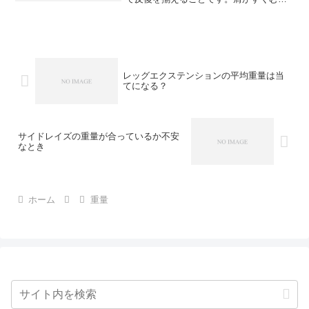
反動が出る、肘が伸びるなら重量設定が
原因の可能性が高いです。この記事では
サイドレイズ重量の決め方と、伸び悩み
を止める調整手順を解説し...
レッグエクステンションの平均重量は当
てになる？
サイドレイズの重量が合っているか不安
なとき
ホーム
重量