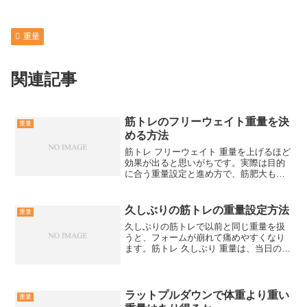
重量
関連記事
筋トレのフリーウェイト重量を決
重量
める方法
筋トレ フリーウェイト 重量を上げるほど
効果が出ると思いがちです。実際は目的
に合う重量設定と進め方で、筋肥大も安
全性も変わります。筋トレ フリーウェイ
ト 重量の決め方を、失敗しない基準で具
体化します。筋トレで重量を上げる前に
久しぶりの筋トレの重量設定方法
重量
迷うポイント結論...
久しぶりの筋トレで以前と同じ重量を扱
うと、フォームが崩れて痛めやすくなり
ます。筋トレ 久しぶり 重量は、当日の状
態に合わせて下げ幅と上げ方を決めると
安全に戻せます。久しぶりの筋トレで重
量を上げすぎない久しぶりの筋トレは、
以前の記録より軽い重...
ラットプルダウンで体重より重い
重量