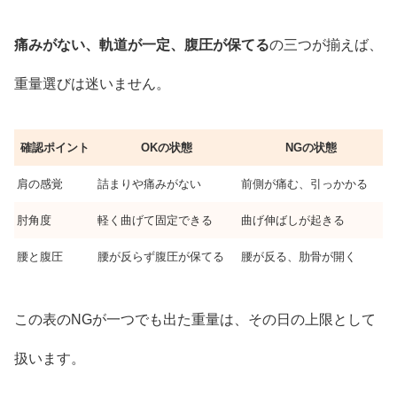
痛みがない、軌道が一定、腹圧が保てる
の三つが揃えば、
重量選びは迷いません。
確認ポイント
OKの状態
NGの状態
肩の感覚
詰まりや痛みがない
前側が痛む、引っかかる
肘角度
軽く曲げて固定できる
曲げ伸ばしが起きる
腰と腹圧
腰が反らず腹圧が保てる
腰が反る、肋骨が開く
この表のNGが一つでも出た重量は、その日の上限として
扱います。