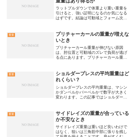
重量はあり得るか
ラットプルダウンで体重より重い重量を
引けると、強い証明になるのか気になる
はずです。結論は可動域とフォーム次第
で体重超えは起こり得て、評価は数字よ
り条件の揃え方で決まります。体重より
重いのに伸びない原因を潰す体重より重
プリチャーカールの重量が増えな
重量
い重量が動いても、狙いの...
いとき
プリチャーカール重量が伸びない原因
は、肘位置と可動域のズレで負荷が逃げ
る点にあります。プリチャーカール重量
を上げたい人向けに、フォーム、設定、
補助種目、停滞突破を具体手順で整理し
ます。プリチャーカール重量が増えない
ショルダープレスの平均重量はど
重量
原因プリチャーカール重量が...
れくらい？
ショルダープレスの平均重量は、マシン
かダンベルかバーベルかで数字が大きく
変わります。この記事ではショルダープ
レスの平均の見方をそろえ、初心者が迷
わず重量設定できる目安と伸ばし方を解
説します。ショルダープレスの平均で迷
サイドレイズの重量が合っている
重量
う原因を先に解消するショ...
か不安なとき
サイドレイズ重量は重いほど良いわけで
はなく、狙いは三角筋中部に張りを残し
て反復を揃えることです。肩がすくむ、